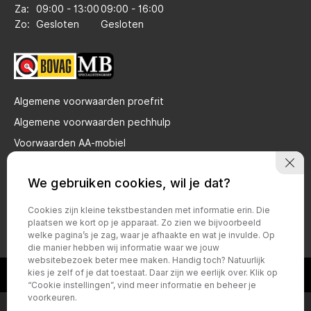
Za:
09:00 - 13:00
09:00 - 16:00
Zo:
Gesloten
Gesloten
Algemene voorwaarden proefrit
Algemene voorwaarden pechhulp
Voorwaarden AA-mobiel
Privacy verklaring brandstof gebruik
We gebruiken cookies, wil je dat?
Bovag voorwaarden particulier
Bovag voorwaarden zakelijk
Cookies zijn kleine tekstbestanden met informatie erin. Die
plaatsen we kort op je apparaat. Zo zien we bijvoorbeeld
Privacy policy
welke pagina’s je zag, waar je afhaakte en wat je invulde. Op
die manier hebben wij informatie waar we jouw
websitebezoek beter mee maken. Handig toch? Natuurlijk
kies je zelf of je dat toestaat. Daar zijn we eerlijk over. Klik op
“Cookie instellingen”, vind meer informatie en beheer je
voorkeuren.