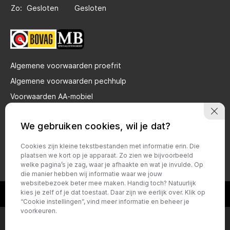
Zo:
Gesloten
Gesloten
Algemene voorwaarden proefrit
Algemene voorwaarden pechhulp
Voorwaarden AA-mobiel
Privacy verklaring brandstof gebruik
We gebruiken cookies, wil je dat?
Bovag voorwaarden particulier
Bovag voorwaarden zakelijk
Cookies zijn kleine tekstbestanden met informatie erin. Die
plaatsen we kort op je apparaat. Zo zien we bijvoorbeeld
Privacy policy
welke pagina’s je zag, waar je afhaakte en wat je invulde. Op
die manier hebben wij informatie waar we jouw
websitebezoek beter mee maken. Handig toch? Natuurlijk
kies je zelf of je dat toestaat. Daar zijn we eerlijk over. Klik op
“Cookie instellingen”, vind meer informatie en beheer je
voorkeuren.