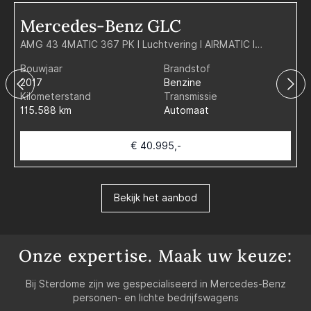
Mercedes-Benz GLC
AMG 43 4MATIC 367 PK I Luchtvering I AIRMATIC I
1
Panoramadak I Trekhaak I Distronic Plus I 360 Camera I
T
Bouwjaar
Brandstof
B
Head-up I Mermory stoelen
2017
Benzine
2
Kilometerstand
Transmissie
K
115.588 km
Automaat
2
€ 40.995,-
Bekijk het aanbod
Onze expertise. Maak uw keuze:
Bij Sterdome zijn we gespecialiseerd in Mercedes-Benz
personen- en lichte bedrijfswagens