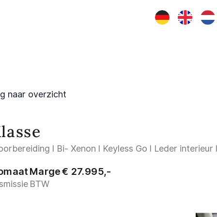
Aanbod
Diensten
Werkplaats
Verkocht
Over ons
g naar overzicht
lasse
rbereiding l Bi- Xenon l Keyless Go l Leder interieur l
omaat
Marge
€ 27.995,-
smissie
BTW