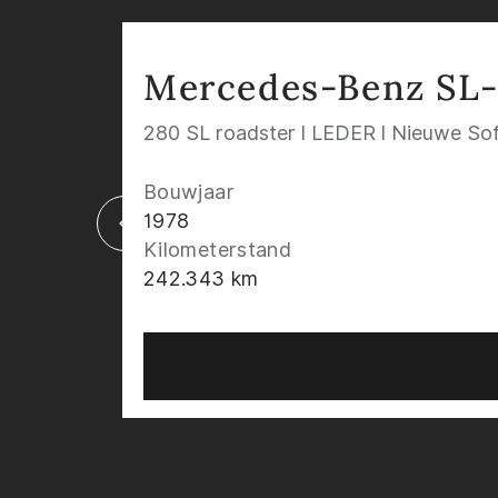
Mercedes-Benz SL-
280 SL roadster l LEDER l Nieuwe Soft
Bouwjaar
1978
Kilometerstand
242.343 km