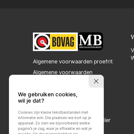
V
W
Algemene voorwaarden proefrit
Algemene voorwaarden
pechhulp
Voorwaarden AA-mobiel
We gebruiken cookies,
wil je dat?
Privacy verklaring brandstof
gebruik
Cookies zijn kleine tekstbestanden met
informatie erin. Die plaatsen we kort op je
Bovag voorwaarden particulier
apparaat. Zo zien we bijvoorbeeld welke
pagina’s je zag, waar je afhaakte en wat je
Bovag voorwaarden zakelijk
invulde. Op die manier hebben wij