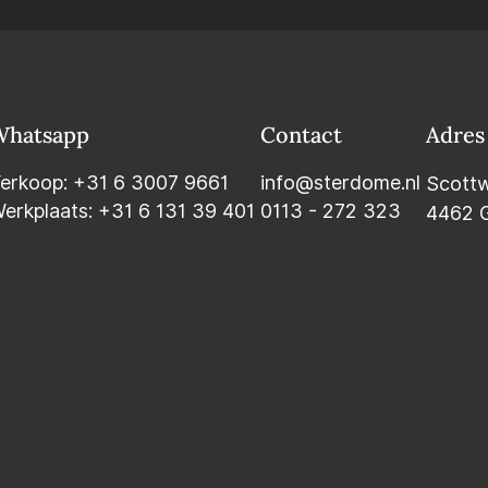
Whatsapp
Contact
Adres
erkoop:
+31 6 3007 9661
info@sterdome.nl
Scott
erkplaats:
+31 6 131 39 401
0113 - 272 323
4462 