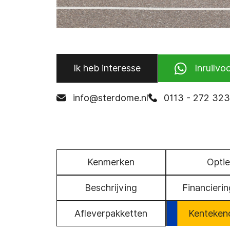
Ik heb interesse
Inruilvoo
info@sterdome.nl
0113 - 272 323
Kenmerken
Optie
Beschrijving
Financierin
Afleverpakketten
Kenteken