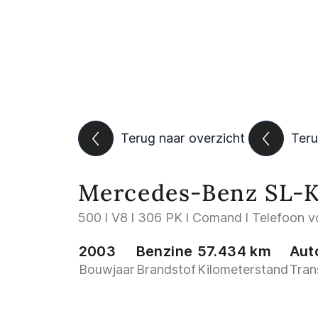
Terug naar overzicht
Teru
Mercedes-Benz SL-K
500 l V8 l 306 PK l Comand l Telefoon voo
2003
Benzine
57.434 km
Aut
Bouwjaar
Brandstof
Kilometerstand
Tran