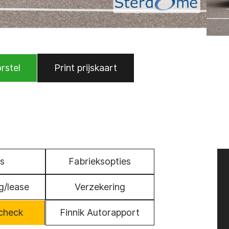
rstel
Print prijskaart
s
Fabrieksopties
g/lease
Verzekering
check
Finnik Autorapport