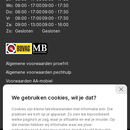
Wo:
08:00 - 17:00
09:00 - 17:30
Do:
08:00 - 17:00
09:00 - 17:30
Vr
08:00 - 17:00
09:00 - 17:30
Za:
09:00 - 13:00
09:00 - 16:00
Zo:
Gesloten
Gesloten
Algemene voorwaarden proefrit
Algemene voorwaarden pechhulp
Voorwaarden AA-mobiel
Privacy verklaring brandstof gebruik
We gebruiken cookies, wil je dat?
Bovag voorwaarden particulier
Bovag voorwaarden zakelijk
Cookies zijn kleine tekstbestanden met informatie erin. Die
plaatsen we kort op je apparaat. Zo zien we bijvoorbeeld
Privacy policy
welke pagina’s je zag, waar je afhaakte en wat je invulde. Op
die manier hebben wij informatie waar we jouw
websitebezoek beter mee maken. Handig toch? Natuurlijk