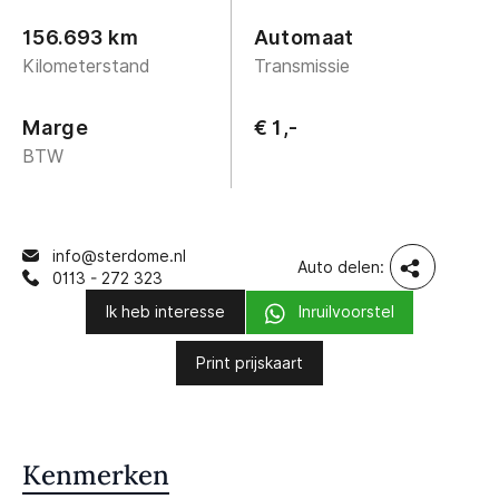
156.693 km
Automaat
Kilometerstand
Transmissie
Marge
€ 1,-
BTW
info@sterdome.nl
Auto delen:
0113 - 272 323
Ik heb interesse
Inruilvoorstel
Print prijskaart
Kenmerken