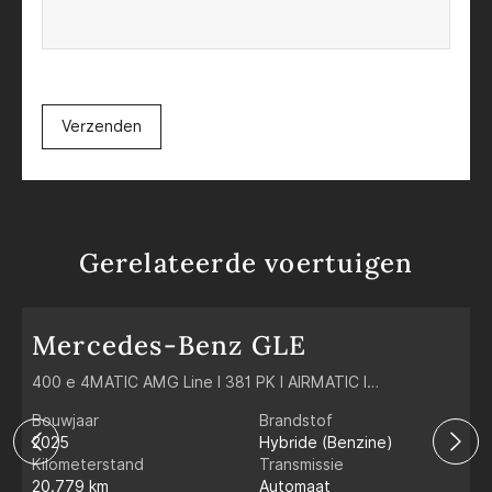
Verzenden
Gerelateerde voertuigen
Mercedes-Benz GLE
400 e 4MATIC AMG Line l 381 PK l AIRMATIC l
2
Panoramadak l Beige Interieur l MULTIBEAM LED l 360 gr
T
Bouwjaar
Brandstof
B
Camera l Wegklapbare Trekhaak
E
2025
Hybride (Benzine)
2
Kilometerstand
Transmissie
K
20.779 km
Automaat
6