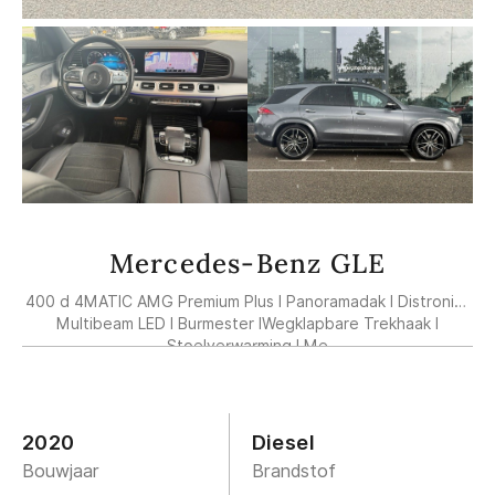
Mercedes-Benz GLE
400 d 4MATIC AMG Premium Plus l Panoramadak l Distronic l
Multibeam LED l Burmester lWegklapbare Trekhaak l
Stoelverwarming l Me
2020
Diesel
Bouwjaar
Brandstof