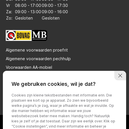
Vr
08:00 - 17:00
09:00 - 17:30
Za:
09:00 - 13:00
09:00 - 16:00
Zo:
Gesloten
Gesloten
Algemene voorwaarden proefrit
Algemene voorwaarden pechhulp
Voorwaarden AA-mobiel
Privacy verklaring brandstof gebruik
We gebruiken cookies, wil je dat?
Bovag voorwaarden particulier
Bovag voorwaarden zakelijk
Cookies zijn kleine tekstbestanden met informatie erin. Die
plaatsen we kort op je apparaat. Zo zien we bijvoorbeeld
Privacy policy
welke pagina’s je zag, waar je afhaakte en wat je invulde. Op
die manier hebben wij informatie waar we jouw
websitebezoek beter mee maken. Handig toch? Natuurlijk
kies je zelf of je dat toestaat. Daar zijn we eerlijk over. Klik op
“Cookie instellingen”, vind meer informatie en beheer je