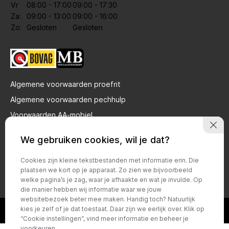
Vr
08:00 - 17:00
09:00 - 17:30
Za:
09:00 - 13:00
09:00 - 16:00
Zo:
Gesloten
Gesloten
Algemene voorwaarden proefrit
Algemene voorwaarden pechhulp
Voorwaarden AA-mobiel
Privacy verklaring brandstof gebruik
We gebruiken cookies, wil je dat?
Bovag voorwaarden particulier
Cookies zijn kleine tekstbestanden met informatie erin. Die
Bovag voorwaarden zakelijk
plaatsen we kort op je apparaat. Zo zien we bijvoorbeeld
Privacy policy
welke pagina’s je zag, waar je afhaakte en wat je invulde. Op
die manier hebben wij informatie waar we jouw
websitebezoek beter mee maken. Handig toch? Natuurlijk
kies je zelf of je dat toestaat. Daar zijn we eerlijk over. Klik op
“Cookie instellingen”, vind meer informatie en beheer je
voorkeuren.